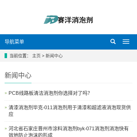
导航菜单
导
航
菜
当前位置：
主页
>
新闻中心
单
新闻中心
PCB线路板清洁消泡剂你选择对了吗？
清漆消泡剂毕克-011消泡剂用于清漆和超滤液消泡现货供
应
河北省石家庄晋州市涂料消泡剂byk-071消泡剂消泡快有
效地防止泡沫的形成