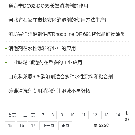
道康宁DC62-DC65长效消泡剂的作用
河北省石家庄市长安区消泡剂的使用方法生产厂
潍坊赛洋消泡剂供应Rhodoline DF 691替代品矿物油类
消泡剂在水性涂料行业中的应用
工业味精-消泡剂在重多的工业应用
山东科莱恩625消泡剂适合多种水性涂料和粘合剂
碗碟清洗剂专用消泡剂让泡沫不再张扬
共
首页
上一页
7
8
9
10
11
12
13
14
27
页
525
条
15
16
17
下一页
末页