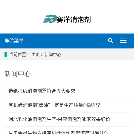
导航菜单
导
航
菜
当前位置：
主页
>
新闻中心
单
新闻中心
造纸抄纸消泡剂需符合五大要求
有机硅消泡剂“漂油”一定是生产质量问题吗？
河北乳化油消泡剂生产-供应消泡剂哪家效果好价
甘肃金昌生物发酵有机硅消泡剂帮您度过泡沫危