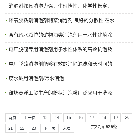
消泡剂都具消泡力强、生理惰性、化学性稳定、
环氧胶粘剂消泡剂制浆消泡剂 良好的分散性 在水
含有疏水颗粒的矿物油类消泡剂用于水性建筑涂
电厂脱硫专用消泡剂用于水性体系的高效抗泡及
电厂脱硫消泡剂能够有效的消除泡沫和长时间的
废水处用消泡剂/污水消泡
潍坊赛洋工贸生产的粉状消泡粉广泛应用于洗涤
首页
上一页
13
14
15
16
17
18
19
20
共
27
页
525
条
21
22
23
下一页
末页