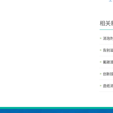
相关
消泡
告别
氟碳
创新
造纸