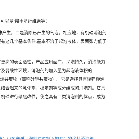
可以是:羧甲基纤维素等；
产生，二是消除已产生的气泡。相应地，有机硅消泡剂
有这几个基本条件:基本不溶于起泡液体，表面张力低于
有更高的表面活性，产品应用面广，抑泡持久，消泡能力
性及弱酸性环境，消泡剂的加入量为起泡液体积的
氧烷共聚物（简称硅醚共聚物）。它是选择具有较强抑泡
机结合起来的乳化剂、稳定剂等成分组成的消泡剂。它具
有机硅进行聚醚改性，使之具有二类消泡剂的优点，成为
篇：山东赛洋消泡剂建议您添加专门的涂料消泡剂