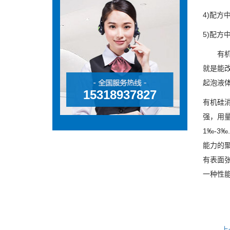
4)配
5)配
有机硅
就是能
起泡液
15318937827
有机硅
强，用
1‰-
能力的
有表面
一种性
上