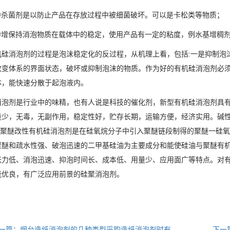
方中杀菌剂是以防止产品在存放过程中被细菌破坏。可以是卡松类等物质；
方中增保持消泡物质在载体中的稳定，使用产品有一定的粘度，例水基增稠剂
消泡剂的过程是泡沫稳定化的反过程，从机理上看，包括:一是抑制泡沫
改变体系的界面状态，破坏或抑制泡沫的物质。作为好的有机硅消泡剂必须
体，能快速分散于起泡液内。
消泡剂是行业中的味精，也有人说是科技的催化剂，新型有机硅消泡剂具
量少，无毒，无副作用，稳定性好，贮存长期，运输方便，经济实用。碱
3‰.聚醚改性有机硅消泡剂是在硅氧烷分子中引入聚醚链段制得的聚醚一硅
聚醚和疏水性强、破泡迅速的二甲基硅油为主要成分和能使硅油与聚醚有
张力低、消泡迅速、抑泡时间长、成本低、用量少、应用面广等特点。对
能优良，有广泛应用前景的硅聚消泡剂。
一篇：烟台造纸消泡剂的几种类型采购造纸消泡剂时有
下一