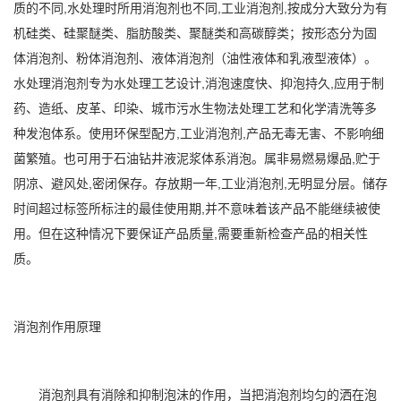
质的不同,水处理时所用消泡剂也不同,工业消泡剂,按成分大致分为有
机硅类、硅聚醚类、脂肪酸类、聚醚类和高碳醇类；按形态分为固
体消泡剂、粉体消泡剂、液体消泡剂（油性液体和乳液型液体）。
水处理消泡剂专为水处理工艺设计,消泡速度快、抑泡持久,应用于制
药、造纸、皮革、印染、城市污水生物法处理工艺和化学清洗等多
种发泡体系。使用环保型配方,工业消泡剂,产品无毒无害、不影响细
菌繁殖。也可用于石油钻井液泥浆体系消泡。属非易燃易爆品,贮于
阴凉、避风处,密闭保存。存放期一年,工业消泡剂,无明显分层。储存
时间超过标签所标注的最佳使用期,并不意味着该产品不能继续被使
用。但在这种情况下要保证产品质量,需要重新检查产品的相关性
质。
消泡剂作用原理
消泡剂具有消除和抑制泡沫的作用，当把消泡剂均匀的洒在泡